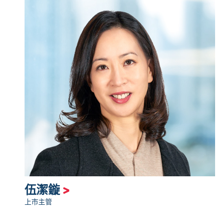
伍潔鏇
>
上市主管