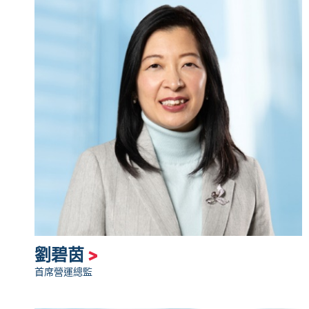
劉碧茵
>
首席營運總監