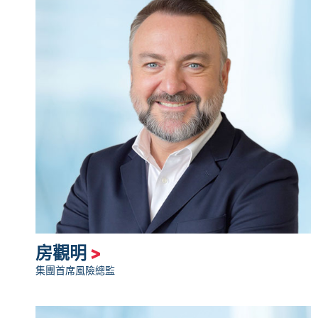
房觀明
>
集團首席風險總監