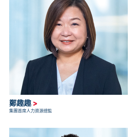
鄭趣趣
>
集團首席人力資源總監