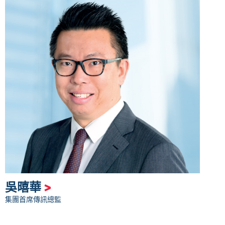
吳暿華
>
集團首席傳訊總監