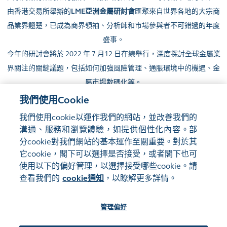
由香港交易所舉辦的
LME亞洲金屬研討會
匯聚來自世界各地的大宗商
品業界翹楚，已成為商界領袖、分析師和市場參與者不可錯過的年度
盛事。
今年的研討會將於 2022 年 7 月12 日在線舉行，深度探討全球金屬業
界關注的關鍵議題，包括如何加強風險管理、通脹環境中的機遇、金
屬市場數碼化等。
我們使用Cookie
詳情請聯系：
info@lmeasiaweek.com
我們使用cookie以運作我們的網站，並改善我們的
溝通、服務和瀏覽體驗，如提供個性化內容。部
分cookie對我們網站的基本運作至關重要。對於其
它cookie，閣下可以選擇是否接受，或者閣下也可
使用以下的偏好管理，以選擇接受哪些cookie。請
網站地圖
使用條款
查看我們的
cookie通知
，以瞭解更多詳情。
隱私聲明
cookie通知
管理偏好
關注我們: