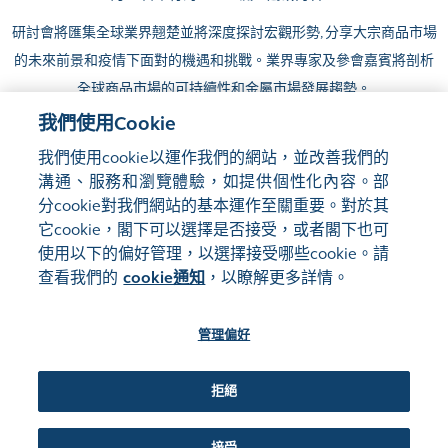
研討會將匯集全球業界翹楚並將深度探討宏觀形勢
,
分享大宗商品市場
的未來前景和疫情下面對的機遇和挑戰。
業
界
專家及參會嘉賓將剖析
全球商品市場的可持續性和金屬市場發展趨勢。
我們使用Cookie
詳情請聯系：
info@lmeasiaweek.com
我們使用cookie以運作我們的網站，並改善我們的
溝通、服務和瀏覽體驗，如提供個性化內容。部
分cookie對我們網站的基本運作至關重要。對於其
它cookie，閣下可以選擇是否接受，或者閣下也可
使用以下的偏好管理，以選擇接受哪些cookie。請
網站地圖
使用條款
查看我們的
cookie通知
，以瞭解更多詳情。
隱私聲明
cookie通知
管理偏好
關注我們:
拒絕
©2016-26 香港交易及結算所有限公司版權所有，翻印必究
管理偏好