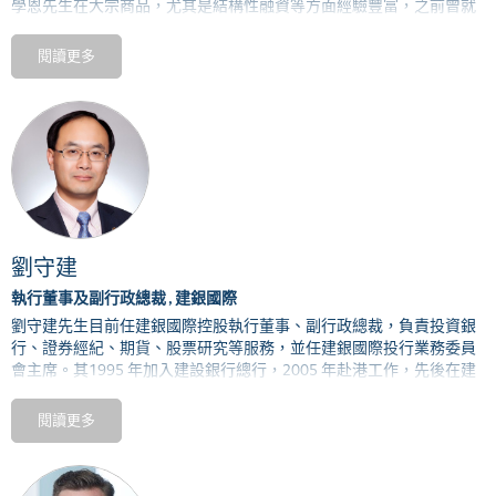
學恩
先生
在大宗商品，尤其是結構性融資等方面經驗豐富，之前曾就
職於摩根大通，巴克萊銀行及最近的澳大利亞聯邦銀行，負責大宗商
品及自然資源團隊的相關業務。
鄭先生現常駐上海市，講流利的中
閱讀更多
文。
劉守建
執行董事及副行政總裁 , 建銀國際
劉守建先生目前任建銀國際控股執行董事、副行政總裁，負責投資銀
行、證券經紀、期貨、股票研究等服務，並任建銀國際投行業務委員
會主席。其
1995
年加入建設銀行總行，
2005
年赴港工作，先後在建
銀國際、建行亞洲（建行香港分行）及建行總行工作，熟悉中港兩地
金融市場運作及跨境投資銀行、商業銀行服務。
閱讀更多