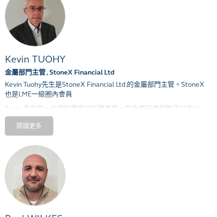
造可持續的價值。
李先生是倫敦金屬交易所鋁委員會委員，他擁有北京交通大學工商管
理碩士學位
.
Kevin TUOHY
金屬部門主管 , StoneX Financial Ltd
Kevin Tuohy
先生是
StoneX Financial Ltd.
的金屬部門主管。
StoneX
也是
LME
一級圈內會員
Tuohy
先生是一位經驗豐富的行業專家，在金屬行業服務了
35
年以
上，他曾在多家
LME
成員公司擔任高級管理職位，這些公司包括
閱讀更多
Gerald Metals Ltd
，
Man Group
，
Man Financial
，
MF Global
和
INTL
FCStoneLtd
。
Tuohy
先生從最初是一名交易員，現在管理着一個由
60
個前臺交易員
和推銷員組成的全球團隊，遍佈
5
個大洲的
10
個地點，提供全方位的
對沖和風險管理解決方案。
StoneX Financial Ltd爲廣大各個機構、企業、交易者和投資者提供機
構級別高端金融類服務，高技術個性化服務和深厚的專業諮詢知識。
通過獨有的數字交易平臺，端到端直連全球各大交易所繫統，包含各
類執行和清算服務。Stone X還是LME的圈內交易會員之一。