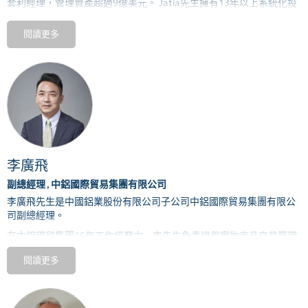
套利經理，管理資產超過
9
億美元。
Jatia
先生擁有
13
年以上系統化投
資策略管理機構和專有資本的經驗。在創建
Greenland
之前，
Jatia
先
生也共同參與創立了印度第一位在岸對沖基金經理
Forefront Capital
閱讀更多
Management
，這是一家系統化的投資管理公司。他成功地將
Forefront
出售給了
Edelweiss Financial Services
。在加入
Forefront
之
前，
Jatia
先生曾是
AQR Capital
的投資組合經理，是全球股票選擇團
隊的一部分，負責管理全球統計套利和美國股票投資組合。
Jatia
先生畢業於賓夕法尼亞大學沃頓商學院的
Jerome Fisher
管理與技
術計劃（
M
＆
T
），並獲得了理學學士學位。經濟學學士學位在計算機
工程專業。
李廣飛
副總經理 , 中鋁國際貿易集團有限公司
李廣飛先生是中國鋁業股份有限公司子公司中鋁國際貿易集團有限公
司副總經理。
在中鋁國貿集團
15
年工作經歷中，李先生負責過與實物商品交易管理
相關職能的所有工作，包括採購，銷售、業務運營以及期貨風險管
閱讀更多
理。
李先生參與了中鋁貿易集團爲完善貿易服務的戰略投資工作，這是對
中鋁國貿集團核心貿易業務的重要補充，以便在服務全球供應鏈中創