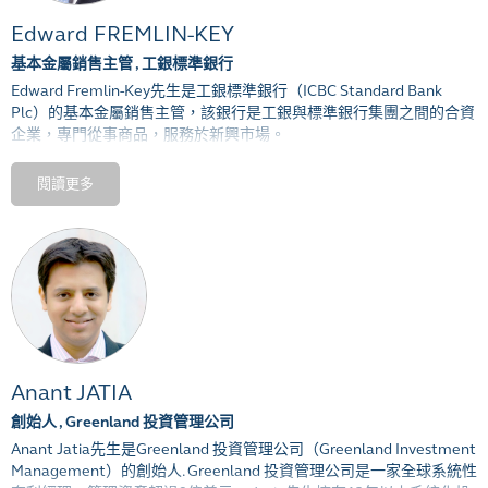
Edward FREMLIN-KEY
基本金屬銷售主管 , 工銀標準銀行
Edward Fremlin-Key
先生是工銀標準銀行（
ICBC Standard Bank
Plc
）的基本金屬銷售主管，該銀行是工銀與標準銀行集團之間的合資
企業，專門從事商品，服務於新興市場。
Fremlin-Key
先生負責管理和開發該銀行的基本金屬業務，該業務為實
閱讀更多
物和金融參與者提供所有基本金屬的風險管理解決方案。他在管理機
構客戶流方面（
CTA
；全權委託和系統的）豐富的經驗，專注於電子
交易，系統對接和流動性管理，對於工銀標準銀行的金屬戰略至關重
要。
在加入工銀標準銀行之前，
Fremlin-Key
先生開始了他在
ICAP
職業生
涯，曾擔任
ADM
的
LME
銷售主管。
Fremlin-Key
先生具有學士學位布里斯託大學法語和意大利語（榮譽）
學位。
Anant JATIA
創始人 , Greenland 投資管理公司
Anant
Jatia
先生
是
Greenland
投資管理公司（
Greenland Investment
Management
）的創始人
. Greenland
投資管理公司是一家全球系統性