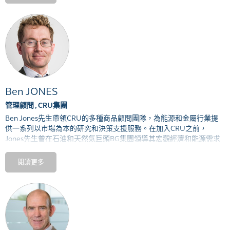
Ben JONES
管理顧問 , CRU集團
Ben Jones
先生
帶領
CRU
的多
種
商品顧問團隊，
為
能源和金屬行業提
供一系列
以市場為本的
研究和決策支
援
服務。在加入
CRU
之前，
Jones
先生曾在石油和天然氣
巨頭
BG
集團領導
其宏觀經濟和能源需求
分析
團隊
，
亦曾
擔任國際貨幣基金組織和英國財政部的經濟學家和
決
策人，
職務主要涉及
天然資源行業的環境和更廣泛政策
議
題。
他
持有
閱讀更多
牛津大學的經濟學碩士學位和伯明翰大學的經濟學博士學位，
並在各
大
國際期刊發表
大量
有關環境
、
宏觀財政和商品相關主題的文章。