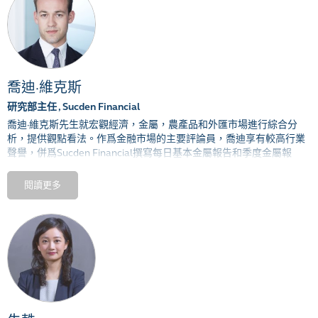
喬迪·維克斯
研究部主任 , Sucden Financial
喬迪·維克斯先生就宏觀經濟，金屬，農產品和外匯市場進行綜合分
析，提供觀點看法。作爲金融市場的主要評論員，喬迪享有較高行業
聲譽，併爲Sucden Financial撰寫每日基本金屬報告和季度金屬報
告。他還對電動汽車和咖啡市場進行深入的投資研究。維克斯先生於
2016年加入Sucden Financial， 擁有農業經濟學學位， 目前正在倫敦
閱讀更多
大學學院攻讀可持續資源與經濟學碩士學位。