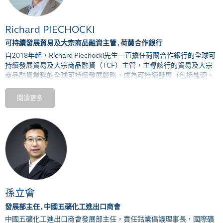
Richard PIECHOCKI
可持續發展貿易及大宗商品融資主管 , 荷蘭合作銀行
自
2018
年起，
Richard Piechocki
先生一直擔任荷蘭合作銀行的全球可
持續發展貿易及大宗商品融資
（
TCF
）
主管，主導該行的貿易及大宗
商品融資業務的全球可持續發展戰略，成為可持續發展
（
包括能源、
金屬和農業在內多個大宗商品價值鏈方面
）
的前領「思想領袖」。具
體工作包括為荷蘭合作銀行制定戰略，促使其成為
TCF
客戶心目中一
閱讀更多
流的（商業）金融「可持續」解決方案的提供者，同時實現該行可持
續發展計劃的商業化。
Piechocki
先生於
1992
年取得大學學位後便加入荷蘭合作銀行，於可持
續發展領域擁有
20
年的豐富經驗。
2006
至
2011
年期間，他出任主理
經理
（
Issue Manager
）
，負責制定信貸批核流程以及持份者溝通方
面的可持續發展政策。在擔任現職前，他曾任可持續發展部的高級可
持續發展業務戰略分析師，負責設計、推動及落實責任供應鏈監管及
可追溯性以及循環經濟方面的可持續發展計劃。他在任期間一直協助
客戶經理識別出可持續發展的問題，並就可持續發展及循環利用解決
孫立會
方案向各大公司提供建議。
發展部主任 , 中國五礦化工進出口商會
中國五礦化工進出口商會發展部主任
，
責任鈷業倡議理事長
，
國際礦