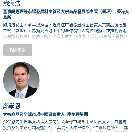
鮑海洁
首席執行官。2008年至2009年他擔任拉丁美洲首席執行官和拉丁美洲
投資銀行主管時，更兼任巴西地區高級主管 。
董事總經理兼市場發展科主管及大宗商品發展部主管（署理） , 香港交
易所
歐冠昇擁有美國賓夕法尼亞大學沃頓商學院經濟學士學位，精通西班
鮑海洁
女士，董事總經理，
現擔
任
市場發展科主管兼大宗商品發展部
牙語、葡萄牙語和英語。
主管（
署理）
，為擬到香港上市的全球發行人提供服務，並推動香港
交易所戰略項目發展。
鮑海潔女士於
2016
年加入香港交易所，曾擔任
行政總裁辦公室總管
，
負責香港交易戰略項目推動和業務綜合管理。
閱讀更多
在加入香港交易所前，鮑女士自
2001
年起
曾在平安銀行和深圳發展銀
行擔任不同管理
職位，包括曾任深圳發展銀行董事長兼
行政總裁辦公
室總管，負責戰略專案、投資者關係和公共關係管理。鮑女士曾全面
負責深圳發展銀行和平安銀行的兩行整合項目。兩行整合完成後，鮑
女士擔任了平安銀行零售
網
絡金融事業部總裁等職務。
鮑女士於北京大學獲取工商管理碩士學位（金融系）。
鄭學恩
大宗商品及全球市場中國區負責人 , 麥格理集團
鄭學恩先生現爲麥格理大宗商品及全球市場部中國區負責人。其置身
投資及商業銀行領域逾
22年，其間與大中華區客戶往來超過15年。鄭