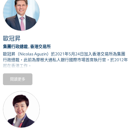
辦事處和民政事務總署服務，亦曾在私人市場一些跨國企業就職。
許正宇曾經出任不同公職，包括香港城市大學校董會、強制性公積金
計劃管理局程序覆檢委員會、香港交易所上市覆核委員會，以及香港
會計師公會紀律小組的成員。
歐冠昇
許正宇持有英國牛津大學哲學、政治及經濟系榮譽學士與碩士學位，
以及INSEAD工商管理碩士學位。他亦曾參與史丹福大學行政人員培訓
集團行政總裁 , 香港交易所
課程。
歐冠昇（Nicolas Aguzin）於2021年5月24日加入香港交易所為集團
行政總裁，此前為摩根大通私人銀行國際市場首席執行官，於2012年
起在香港工作。
2013年至2020年，歐冠昇為摩根大通亞太區首席執行官，負責領導該
閱讀更多
行在區內17個市場的業務，期間掌管摩根大通一些重要的業務拓展，
包括成為少數在中國內地提供全方位服務的國際銀行之一，其中全資
擁有一家於當地註冊的商業銀行、控股一家證券公司、一家資產管理
公司和一家期貨及期權公司。他擔任亞太區首席執行官一職的同時，
還負責亞太區的投資銀行部門。在歐冠昇領導下，摩根大通成為亞太
區領先的投資銀行之一。
歐冠昇於1990年加入摩根大通出任金融分析師，1990年至2005年期
間在紐約和布宜諾斯艾利斯出任多個職位，並於2005年出任拉丁美洲