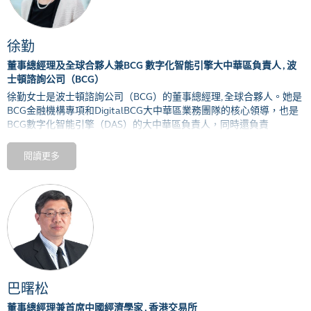
徐勤
董事總經理及全球合夥人兼BCG 數字化智能引擎大中華區負責人 , 波
士頓諮詢公司（BCG）
徐勤女士是波士頓諮詢公司（
BCG
）的董事總經理
,
全球合夥人。她是
BCG
金融機構專項和
DigitalBCG
大中華區業務團隊的核心領導，也是
BCG
數字化智能引擎（
DAS
）的大中華區負責人，同時還負責
DigitalBCG
亞太地區團隊的人力資源和組織建設。她目前擔任中國證
券業協會互聯網證券委員會專業委員，在多項議題上提供專業意見，
閱讀更多
同時也爲中國基金業協會提供專業講座。除此以外，徐女士還是香港
金融發展局（
FSDC
）的市場發展委員會（
Market Development
Committee
）委員。
徐女士長期以來服務於大中華區的各類金融機構，協助多家領先大型
商業銀行、金融控股機構、證券公司、金融科技機構、保險公司等制
定戰略並推進實施；協助衆多全球大型金融機構拓展大中華區市場。
此外，她也爲工業品、汽車、零售等非金融行業的客戶提供數字化相
關的諮詢服務。
巴曙松
加入
BCG
之前，徐女士曾在法國興業銀行投資銀行總部（巴黎）任
職。
董事總經理兼首席中國經濟學家 , 香港交易所