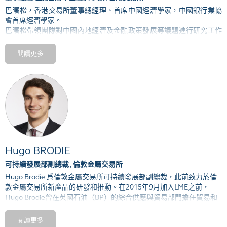
巴曙松，香港交易所董事總經理、首席中國經濟學家，中國銀行業協
徐女士畢業於法國巴黎
ESSEC
高等商業學院，擁有金融工程碩士學
會首席經濟學家。
位，並獲得中國武漢大學的經濟學士和法國語言文學學士學位。
巴曙松帶領團隊對中國內地經濟及金融政策發展等議題進行研究工作
並參與過多項中國相關戰略項目，積極推動香港交易所與內地的交流
與合作。
閱讀更多
巴曙松也在多個專業學術機構擔任重要職務，包括香港金融發展局內
地機遇小組成員、香港銀行學會榮譽顧問、北京大學滙豐金融研究院
執行院長、中國宏觀經濟學會副會長，以及香港浸會大學國際研究及
發展顧問委員會委員。
巴曙松近年來主持出版的中英雙語著作主要包括：《全球大宗商品市
場：從現貨到期貨》（內地的簡體中文版入選2020年“第一財經-摩根
大通”年度金融書籍、“21世紀年度好書”（2020））、《互聯互通與
Hugo BRODIE
香港新經濟融資創新》（入選2019年“第一財經－摩根大通”年度書
籍、香港商務印書館2019年度十大好書）、《債券通：中國債券市場
可持續發展部副總裁 , 倫敦金屬交易所
國際化的新戰略》、《人民幣國際化的新進展：香港交易所的離岸金
Hugo Brodie 爲倫敦金屬交易所可持續發展部副總裁，此前致力於倫
融產品創新》等。
敦金屬交易所新產品的研發和推動。在2015年9月加入LME之前，
Hugo Brodie曾在英國石油（BP）的綜合供應與貿易部門擔任貿易和
風險職務。
閱讀更多