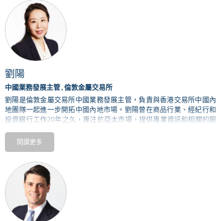
Aditya Birla Group
的角色，
其時她
引領該集團推進環境可持續議程，
廣及氣候變化、能源過渡、水資源、廢棄物、排放物及生物多樣化
等。
在加入
ABG
前，
Vats
女士於羅兵咸永道會計師事務所駐孟買辦公室領
導可持續發展及氣候變化工作逾
8
年。多年以來，她先後任職安永會計
師事務所、
Engineers India Limited
及
Chemtex Engineering Limited
等多家知名公司，工作範疇橫跨各大行業。
Vats
女士亦經常在可持續
劉陽
發展活動發言及出任小組成員，長期活躍於各工作組、行業機構及專
中國業務發展主管 , 倫敦金屬交易所
家網絡，一直身處印度可持續發展工作的最前線。
劉陽是
倫敦金屬交易所中國業務發展主管，負責與香港交易所中國內
地團隊一起進一步開拓中國內地市場。劉陽曾在商品行業、經紀行和
投資銀行工作20年之久，專注於亞太市場，提供專業資訊和相關的服
務，協助客戶在交易、對沖及融資方面，爭取利益最大化。在加入倫
敦金屬交易所之前，劉陽曾在渣打銀行倫敦大宗商品部擔任董事，並
閱讀更多
在一級交易商 Sucden 和法國外貿銀行擔任高級客戶經理。劉陽畢業
於巴斯大學，取得金融管理碩士學位。