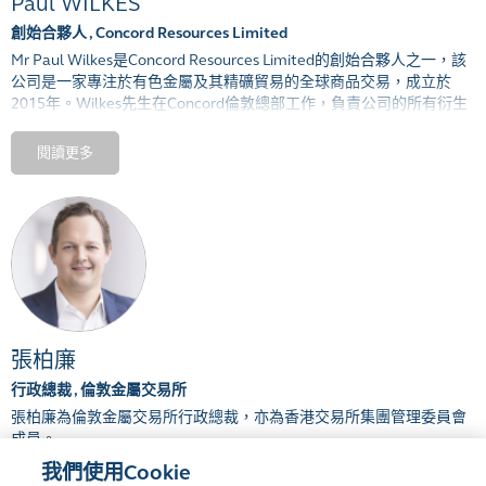
Paul WILKES
創始合夥人 , Concord Resources Limited
Mr Paul Wilkes
是
Concord Resources Limited
的創始合夥人之一，該
公司是一家專注於有色金屬及其精礦貿易的全球商品交易，成立於
2015
年。
Wilkes
先生在
Concord
倫敦總部工作，負責公司的所有衍生
品交易和對沖活動。
閱讀更多
Wilkes
先生
在有色金屬市場擁有
20
多年的經驗，曾在多家銀行和商品
交易公司工作，包括
Metallgesellschaft
，
Enron，Sempra Energy，
BNP Paribas，UBS，Macquarie Bank和Noble。在2002年至2006年
之間，Wilkes先生借調到澳大利亞和中國，在那裡他積累了精礦及實
貨交易的經驗，並與礦山，冶煉廠和貿易商探討如何使用衍生品來進
行價格風險管理。
張柏廉
行政總裁 , 倫敦金屬交易所
張柏廉為
倫敦金屬交易所行政總裁，亦為香港交易所集團管理委員會
成員。
我們使用Cookie
張柏廉於
2012
年加入倫敦金屬交易所
，在
任職瑞銀期間曾為香港交