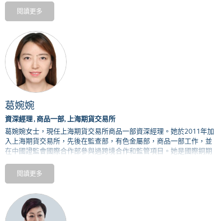
董峰加入QME前曾擔任中國工商銀行總部貴金屬部交易業務主管。他
閱讀更多
於2016年4月加入平安商品貿易有限公司，擔任總經理和法定代表
人，亦曾於紐約的對沖基金工作了5年。
董峰擁有中國北京大學理學學士學位和美國普林斯頓大學天體物理學
博士學位。他擁有豐富的數學和物理知識，熟悉金融衍生品和運營風
險管理程式和法規，亦在商品現貨交易平台和實物交割系統的建設方
面擁有豐富的經驗。
葛婉婉
資深經理 , 商品一部, 上海期貨交易所
葛婉婉女士，現任上海期貨交易所商品一部資深經理。她於
2011
年加
入上海期貨交易所，先後在監查部，有色金屬部，商品一部工作，並
在中國證監會國際合作部參與過跨境合作和監管項目。她是國際銅期
貨的主要研發人員之一。
閱讀更多