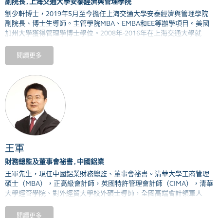
副院長 , 上海交通大學安泰經濟與管理學院
劉少軒博士，
2019
年
5
月至今擔任上海交通大學安泰經濟與管理學院
副院長、博士生導師。主管學院
MBA
、
EMBA
和
EE
等辦學項目。美國
加州大學獲得管理學博士學位。
2008
年
-2016
年在上海交通大學就
職，先後任安泰經濟與管理學院助理教授、副教授、博士生導師，上
海交通大學文科建設處副處長。期間分別在
2010
年、
2013
年，在麻省
閱讀更多
理工學院（
MIT
）擔任訪問學者。
2016
年
-2019
年，擔任美國麻省理工
學院（
MIT
）全球供應鏈及物流卓越網絡寧波（中國）供應鏈創新學
院創始院長、教授。
王軍
財務總監及董事會祕書 , 中國鋁業
王軍先生，現任中國鋁業財務總監、董事會祕書。清華大學工商管理
碩士（MBA），正高級會計師，英國特許管理會計師（CIMA），清華
大學經管學院、對外經貿大學校外碩士導師，全國高端會計領軍人
才，曾榮膺 “中國總會計師年度人物” 、香港“金紫荊＂最佳CFO、最佳
董祕。王先生從業有色金屬行業近三十年，擁有豐富的財務、管理及
閱讀更多