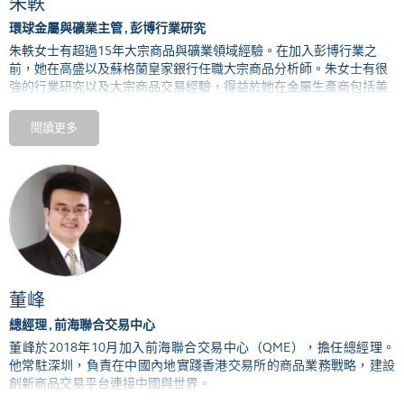
朱軼
環球金屬與礦業主管 , 彭博行業研究
朱軼女士有超過
15年大宗商品與礦業領域經驗。在加入彭博行業之
前，她在高盛以及蘇格蘭皇家銀行任職大宗商品分析師。朱女士有很
強的行業研究以及大宗商品交易經驗，得益於她在金屬生產商包括美
國鋁業以及神火鋁業的工作經歷。
閱讀更多
朱女士畢業於復旦大學數學系，並有美國賓夕法尼亞州立大學
MBA學
位。
董峰
總經理 , 前海聯合交易中心
董峰於2018年10月加入前海聯合交易中心（QME），擔任總經理。
他常駐深圳，負責在中國內地實踐香港交易所的商品業務戰略，建設
創新商品交易平台連接中國與世界。