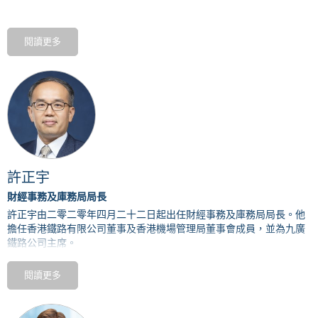
史女士亦是螞蟻科技集團股份有限公司的獨立董事、瑞典資產管理基
金會的高級國際顧問及蘇富比國際諮詢委員會成員。此外，史女士是
閱讀更多
中國證券監督管理委員會國際顧問委員會副主席及國際證券交易所聯
會董事。
史女士於2001年1月獲中華人民共和國國務院委任為中國證券監督管
理委員 會副主席，為中國首位來自境外的副部級官員，直至2004年
卸任後回港。 史女士於1991年至2000年任職香港證監會，並於1998
年擔任其副主席一職。
史女士於2004年至2022年曾任香港特別行政區行政會議非官守成員，
許正宇
2013年1月至2018年7月為香港金融發展局主席及2007年至2011年為
香港特別行政區的大學教育資助委員會主席。
財經事務及庫務局局長
許正宇由二零二零年四月二十二日起出任財經事務及庫務局局長。他
史女士於2001年、2009年及2017年獲香港特別行政區政府先後頒發
擔任香港鐵路有限公司董事及香港機場管理局董事會成員，並為九廣
銀紫荊星章、金紫荊星章及大紫荊勳章，表揚她在公共服務的貢獻。
鐵路
公司主席。
在獲委任為局長前，許正宇是香港金融發展局行政總監。他在香港交
閱讀更多
易所工作達十三年，曾出任市場發展科董事總經理兼項目管理主管，
亦擔任過上市和市場發展部門不同的高級崗位。他於一九九九年加入
特區政府為政務主任，曾被調派到經濟發展科、香港特區政府駐北京