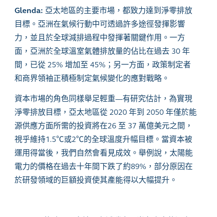
Glenda:
亞太地區的主要市場，都致力達到淨零排放
目標。亞洲在氣候行動中可透過許多途徑發揮影響
力，並且於全球減排過程中發揮著關鍵作用。一方
面，亞洲於全球溫室氣體排放量的佔比在過去
30
年
間，已從
25%
增加至
45%
；另一方面，政策制定者
和商界領袖正積極制定氣候變化的應對戰略。
資本市場的角色同樣舉足輕重
—
有研究估計，為實現
淨零排放目標，亞太地區從
2020
年到
2050
年僅於能
源供應方面所需的投資將在
26
至
37
萬億美元之間，
視乎維持
1.5
℃或
2
℃的全球溫度升幅目標。當資本被
運用得當後，我們自然會看見成效。舉例說，太陽能
電力的價格在過去十年間下跌了約
89%
，部分原因在
於研發領域的巨額投資使其產能得以大幅提升。