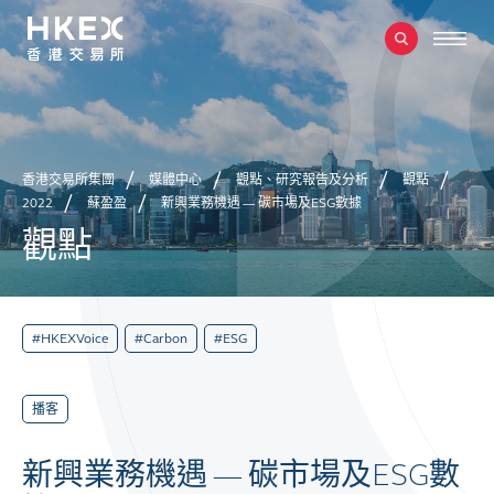
香港交易所集團
媒體中心
觀點、研究報告及分析
觀點
2022
蘇盈盈
新興業務機遇 — 碳市場及ESG數據
觀點
#HKEXVoice
#Carbon
#ESG
播客
新興業務機遇 — 碳市場及ESG數