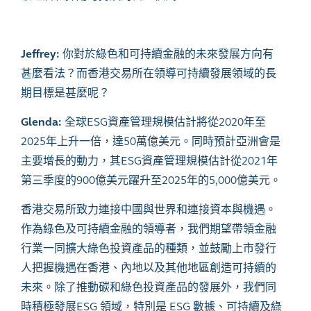
Jeffrey:
你對於綠色和可持續金融的未來發展方向有
甚麼看法？而香港交易所在領導可持續發展領域的長
期目標是甚麼呢？
Glenda:
全球
ESG
資產管理規模估計將從
2020
年至
2025
年上升一倍，達
50
萬億美元。同時預計亞洲會是
主要增長的動力，其
ESG
資產管理規模估計從
2021
年
第三季度的
900
億美元躍升至
2025
年的
5,000
億美元。
香港交易所致力連接中國與世界和連接資本與機遇。
作為綠色及可持續金融的領導者，我們期望帶領金融
行業一同擴大綠色投資產品的種類，並鼓勵上市發行
人把握機遇在香港、內地以及其他地區創造可持續的
未來。除了推動碳和綠色投資產品的發展外，我們同
時積極發展
ESG
領域，特別是
ESG
數據、可持續及綠