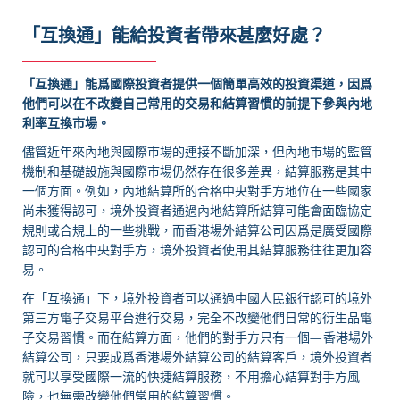
「互換通」能給投資者帶來甚麼好處？
「互換通」能爲國際投資者提供一個簡單高效的投資渠道，因爲
他們可以在不改變自己常用的交易和結算習慣的前提下參與內地
利率互換市場。
儘管近年來內地與國際市場的連接不斷加深，但內地市場的監管
機制和基礎設施與國際市場仍然存在很多差異，結算服務是其中
一個方面。例如，內地結算所的合格中央對手方地位在一些國家
尚未獲得認可，境外投資者通過內地結算所結算可能會面臨協定
規則或合規上的一些挑戰，而香港場外結算公司因爲是廣受國際
認可的合格中央對手方，境外投資者使用其結算服務往往更加容
易。
在「互換通」下，境外投資者可以通過中國人民銀行認可的境外
第三方電子交易平台進行交易，完全不改變他們日常的衍生品電
子交易習慣。而在結算方面，他們的對手方只有一個—
香港場外
結算公司，只要成爲香港場外結算公司的結算客戶，境外投資者
就可以享受國際一流的快捷結算服務，不用擔心結算對手方風
險，也無需改變他們常用的結算習慣。