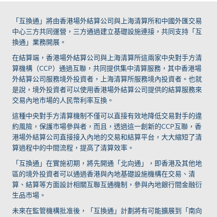
「互換通」將由香港場外結算公司與上海清算所和中國外匯交易
中心三方共同運營，三方通過建立基礎設施連接，共同支持「互
換通」業務開展。
在結算端，香港場外結算公司與上海清算所這兩家中央對手方清
算機構（
CCP
）通過互聯，共同提供集中清算服務，其中香港場
外結算公司服務境外投資者，上海清算所服務境內投資者。也就
是說，境外投資者可以使用香港場外結算公司提供的結算服務來
交易內地市場的人民幣利率互換。
這種中央對手方清算機制不僅可以直接有效地降低交易對手的違
約風險，保護市場參與者，而且，透過這一創新的
CCP
互聯，香
港場外結算公司直接接入內地的交易和結算平台，大大縮短了清
算過程中的中間流程，提高了清算效率。
「互換通」在實施初期，將先開通「北向通」，即香港及其他地
區的境外投資者可以通過香港與內地基礎設施機構在交易、清
算、結算等方面設計相關互聯互通機制，參與內地銀行間金融衍
生品市場。
未來在監管機構批准後，「互換通」計劃將有可能擴展到「南向