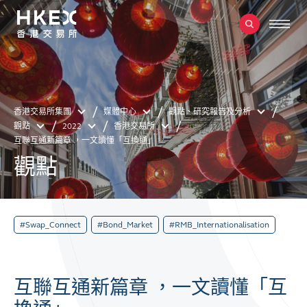
香港交易所集團
媒體中心
觀點、研究報告及分析
觀點
2022
香港交易所
互聯互通新篇章 ，一文讀懂「互換通」
觀點
#Swap_Connect
#Bond_Market
#RMB_Internationalisation
互聯互通新篇章 ，一文讀懂「互