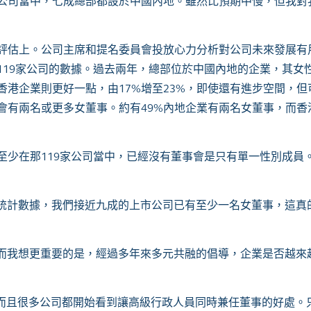
公司當中，七成總部都設於中國內地。雖然比預期中慢，但我對
評估上。公司主席和提名委員會投放心力分析對公司未來發展有
119家公司的數據。過去兩年，總部位於中國內地的企業，其女
。香港企業則更好一點，由17%增至23%，即使還有進步空間，
會有兩名或更多女董事。約有49%內地企業有兩名女董事，而香
至少在那119家公司當中，已經沒有董事會是只有單一性別成員
統計數據，我們接近九成的上市公司已有至少一名女董事，這真
大？而我想更重要的是，經過多年來多元共融的倡導，企業是否越來
趣。而且很多公司都開始看到讓高級行政人員同時兼任董事的好處。