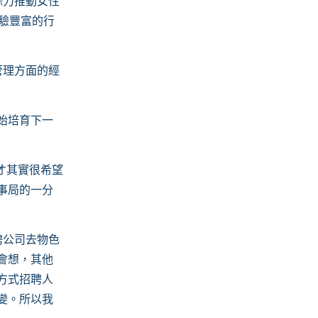
餘力推動女性
 經驗豐富的行
管理方面的經
始培育下一
才其實很希望
事局的一分
聘公司去物色
會想，其他
方式招聘人
變。所以我