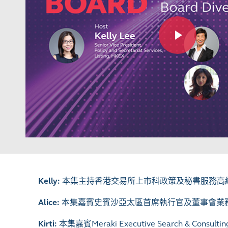
Kelly:
本集主持香港交易所上市科政策及秘書服務高級副總裁
Alice
:
本集嘉賓史賓沙亞太區首席執行官及董事會業
Kirti
:
本集嘉賓Meraki Executive Search & Cons