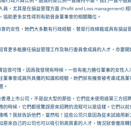
性高級行政人員比例。遺憾的是比例一直維持不變。我們一直不遺
在損益管理方面 (Profit and Loss management)
，協助更多女性得到有助晉身董事會的相關職位。
事會的女性，她們大多數有行政經驗、曾是行政總裁或具有損益
培育更多能勝任損益管理工作及執行委員會成員的人才，亦要開
實這很可惜，因爲我發現有時候，一些有能力勝任董事的女性人
注董事會成員所具備的知識和經驗，她們就有機會被考慮成爲董
選。
些香港上市公司，不是說大型的那些，它們從未使用過第三方招
務的時候，它們都很驚訝原來招聘的流程可以是這樣。它們以前
趣嗎？我就告訴他們，當然啦！這些公司只是因為從未試過用新
知原來自己的公司也可以吸引到高質素的人才，情況就會徹底轉