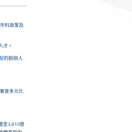
上市科政策及
人才。
程
的創辦人
董事會多元化
3,810億