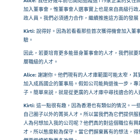
Alice:
我在好幾年前也開始追蹤這119家企業的女
加入董事會，惟董事會人選事實上也是來自高級行政人員，尤其是
政人員。我們必須通力合作，繼續推進這方面的發展
Kirti:
說得好。因為若看看那些首次獲得機會加入董
驗。
因此，若要培育更多能晉身董事會的人才，我們就要
層職級的人才。
Alice:
謝謝你。他們現有的人才庫範圍可能太窄，其
加入成爲國企的董事局。假如公司能夠退後一步，專
子。簡單來説，就是從更廣的人才庫中尋找適合的人
Kirti:
這一點很有趣，因為香港也有類似的情況。一
自己圈子以外的菁英人才。所以當我們為它們提供服
人為何想加入我的公司呢？他們真的對這個職位有興
才，所以態度較為保守。當它們摒棄舊有的想法，得