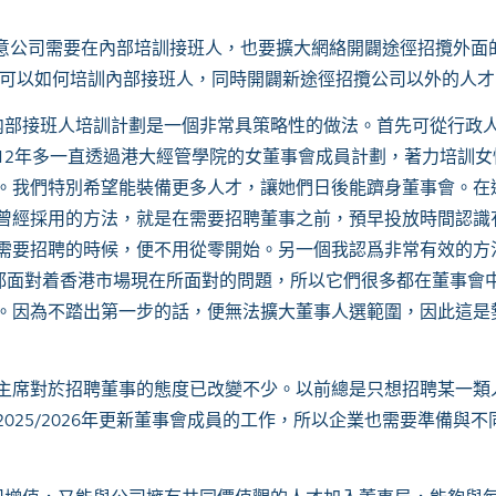
都同意公司需要在內部培訓接班人，也要擴大網絡開闢途徑招攬外面
進？公司可以如何培訓內部接班人，同時開闢新途徑招攬公司以外的人
内部接班人培訓計劃是一個非常具策略性的做法。首先可從行政
12年多一直透過港大經管學院的女董事會成員計劃，著力培訓女
。我們特別希望能裝備更多人才，讓她們日後能躋身董事會。在
曾經採用的方法，就是在需要招聘董事之前，預早投放時間認識
需要招聘的時候，便不用從零開始。另一個我認爲非常有效的方
司都面對着香港市場現在所面對的問題，所以它們很多都在董事會
。因為不踏出第一步的話，便無法擴大董事人選範圍，因此這是
會主席對於招聘董事的態度已改變不少。以前總是只想招聘某一類
25/2026年更新董事會成員的工作，所以企業也需要準備與不