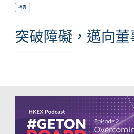
播客
突破障礙，邁向董