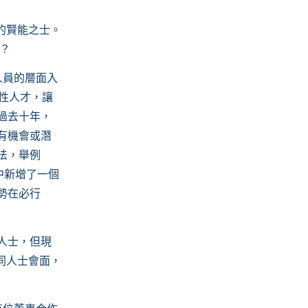
的賢能之士。
才？
人員的層面入
性人才，讓
過去十年，
有機會或潛
法，舉例
中新增了一個
勢在必行
人士，但現
同人士會面，