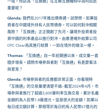
一環。你認為「互換通」在互聯互通機制中為何如此
重要呢？
Glenda:
我們在2017年推出債券通。試想想，如果投
資者在中國境外持有人民幣債券，可以如何對沖相關
風險？「互換通」正正開創了先河，讓境外投資者投
資中國的利率產品以進行對沖，由香港場外結算公司
OTC Clear為其進行結算，一如在境外的做法一樣。
Thomas:
「互換通」自一年前開通以來，成交量一直
穩步增長。請問市場參與者對「互換通」有甚麼看法
與意見？
Glenda:
市場參與者的反應都非常正面，你看現時
「互換通」的交易量便清楚不過--截至2024年4月，市
場參與者進行了超過3,600筆利率互換交易，累計名義
金額約為人民幣1.8萬億元。這是很大的金額！如果以
每日成交額計算，那相等於每日約有人民幣67億元的