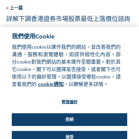
<
上一篇
詳解下調香港證券市場股票最低上落價位諮詢
我們使用Cookie
下一篇
>
我們使用cookie以運作我們的網站，並改善我們的
滬深港通ETF擴容 拓展市場新機遇
溝通、服務和瀏覽體驗，如提供個性化內容。部
分cookie對我們網站的基本運作至關重要。對於其
它cookie，閣下可以選擇是否接受，或者閣下也可
使用以下的偏好管理，以選擇接受哪些cookie。請
查看我們的
cookie通知
，以瞭解更多詳情。
管理偏好
網站地圖
使用條款
隱私聲明
cookie通知
管理偏好
關注我們:
拒絕
接受