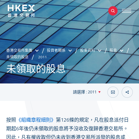
香港交易所集團
投資者關係
股東資料
股息
未領取的股息
2011
未領取的股息
請選擇 : 2011
按照
《組織章程細則》
第126條的規定，凡在股息派付日
期起6年後仍未領取的股息將予沒收及復歸香港交易所。
因此，凡有權收取但仍未收到香港交易所派發的股息或