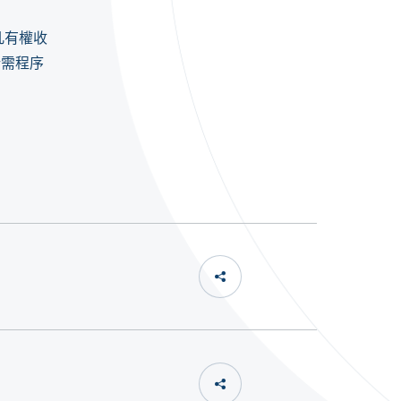
凡有權收
所需程序