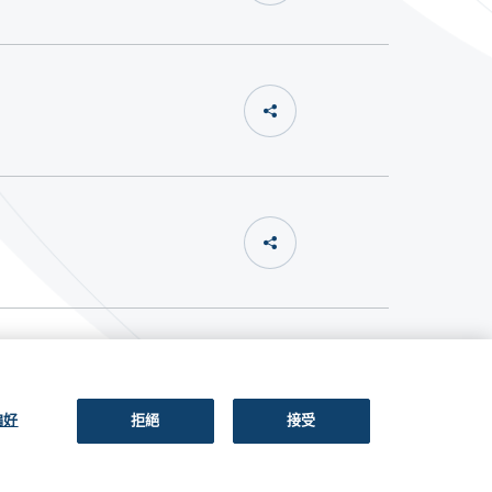
偏好
拒絕
接受
關注我們: