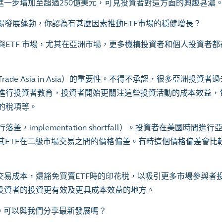
進一步增加至超過
250
億美元，可見投資者對這方面的興趣甚濃
場發展蓬勃，你認為有甚麼因素推動
ETF
市場的穩健增長？
與
ETF
市場，尤其在亞洲市場，更多機構投資者和個人投資者都
Trade Asia in Asia
）的重要性。不得不承認，很多亞洲投資者過
進行投資者教育，投資者開始更關注這些投資活動的成本效益，
的稅項等。
行落差，
implementation shortfall
）。投資者在美國時間進行
其
ETF
在二級市場交易之間的價格偏差。有時這個價格偏差會比
交易成本，還豁免買賣
ETF
時的印花稅，以吸引更多市場參與者
投資者的投資更有效及更具成本效益的地方。
。可以與我們分享最新發展嗎？