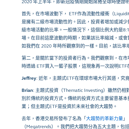
2020
年上半年，即新冠疫情剛開始席捲全球時便證
首先，在市場波動下，
ETF
作為流動性緩衝（
Liquidi
是擁有二級市場流動性的。因此，投資者增加或減少
級市場活動的比率。一般情況下，這個比例大約是
8:
場。在目前這麼波動的時期，如果該比率縮減，或會
如我們在
2020
年時所觀察到的一樣。目前，該比率
第二，是關於當下的投資者行為。我們觀察到，在市
時透過
ETF
買入一籃子股票，這現象再一次說明
ETF
Jeffrey
:
近年，主題式
ETF
在環球市場大行其道，究
Brian
:
主題式投資（
Thematic Investing
）雖然仍相
別於傳統的投資方式。傳統的投資方式主要留意基本
業；但主題式
ETF
是投資於未來社會的大趨勢。
去年，香港交易所發布了名為「
大趨勢的革新力量
」
（
Megatrends
）。我們把大趨勢分為五大主題，包