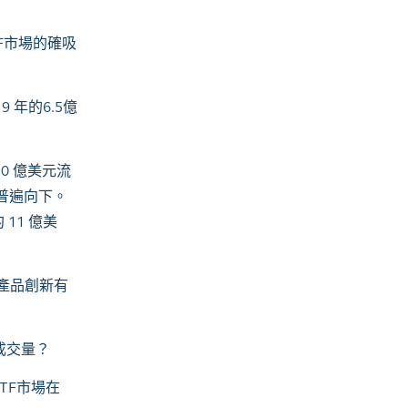
F
市場的確吸
19
年的
6.5
億
20
億美元流
普遍向下。
約
11
億美
產品創新有
成交量？
TF
市場在