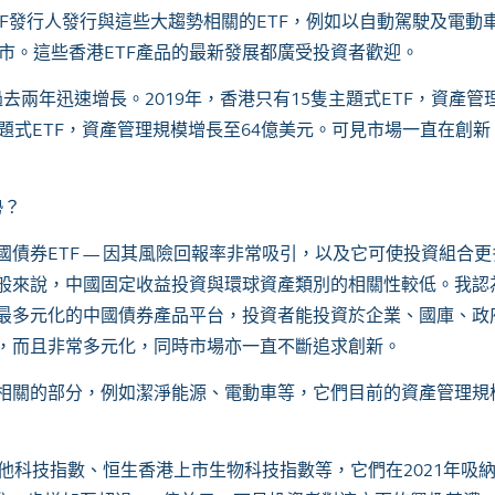
F
發行人發行與這些大趨勢相關的
ETF
，例如以自動駕駛及電動
市。這些香港
ETF
產品的最新發展都廣受投資者歡迎。
過去兩年迅速增長。
2019
年，香港只有
15
隻主題式
ETF
，資產管
題式
ETF
，資產管理規模增長至
64
億美元。可見市場一直在創新
勢？
國債券
ETF
— 因其風險回報率非常吸引，以及它可使投資組合更
般來說，中國固定收益投資與環球資產類別的相關性較低。我認
最多元化的中國債券產品平台，投資者能投資於企業、國庫、政
，而且非常多元化，同時市場亦一直不斷追求創新。
相關的部分，例如潔淨能源、電動車等，它們目前的資產管理規
其他科技指數、恒生香港上市生物科技指數等，它們在
2021
年吸