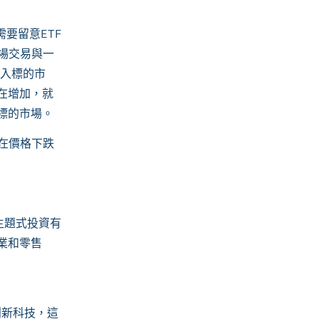
需要留意
ETF
場交易與一
入標的市
在增加，就
標的市場。
在價格下跌
主題式投資有
業和零售
創新科技，這