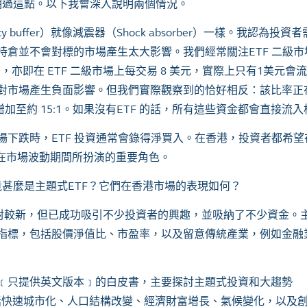
明過這點。以下我會深入說明兩個情況。
ty buffer
）就像減震器（
Shock absorber
）一樣。我認為投資者
持倉並不會對標的市場產生太大影響。我們經常關注
ETF
二級市
1
，亦即在
ETF
二級市場上每交易
8
美元，實際上只有
1
美元會流
對市場產生負面影響。但我們實際觀察到的恰好相反：該比率正
增加至約
15:1
。如果沒有
ETF
的話，所有這些資金都會直接流入
場下跌時，
ETF
投資通常會錄得淨買入。在香港，投資者都希望
在市場波動期間所扮演的重要角色。
竟甚麼是主題式
ETF
？它們在香港市場的表現如何？
對較新，但已成功吸引不少投資者的興趣，並吸納了不少資金。
指標，包括股價淨值比、市盈率，以及留意傳統產業，例如金融
﹝只提供英文版本﹞的白皮書，主要探討主題式投資和大趨勢
括快速城市化、人口結構改變、經濟財富增長、氣候變化，以及