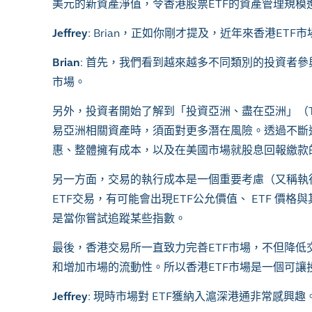
美元的新資產淨值，令香港股票
ETF
的資產管理規模
Jeffrey
: Brian
，正如你剛才提及，近年來香港
ETF
市
Brian
:
首先，我們看到越來越多不同類別的投資者參
市場。
另外，投資者開始了解到「投資亞洲、盡在亞洲」（
易亞洲相關資產時，須面對更多潛在風險。透過不斷
惠、整體擁有成本，以及在美國市場就股息回報繳款
另一方面，交易的執行成本是一個重要考慮（又稱執
ETF
交易，有可能會出現
ETF
公允價值、
ETF
價格與
是當你嘗試追蹤某些指數。
最後，香港交易所一直致力完善
ETF
市場，不但降低
和增加市場的流動性。所以香港
ETF
市場是一個可讓
Jeffrey
:
現時市場對
ETF
獲納入滬深港通非常感興趣