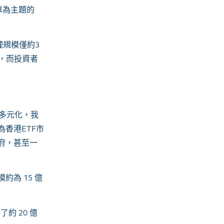
車為主題的
理規模僅約
3
，而投資者
多元化，我
為香港
ETF
市
府，甚至一
模約為
15
億
納了約
20
億