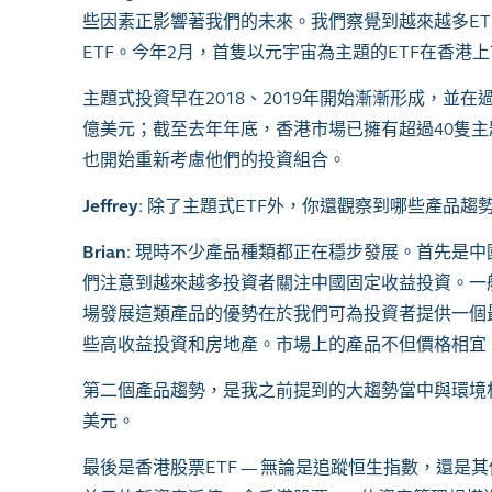
些因素正影響著我們的未來。我們察覺到越來越多
ET
ETF
。今年
2
月，首隻以元宇宙為主題的
ETF
在香港上
主題式投資早在
2018
、
2019
年開始漸漸形成，並在
億美元；截至去年年底，香港市場已擁有超過
40
隻主
也開始重新考慮他們的投資組合。
Jeffrey
:
除了主題式
ETF
外，你還觀察到哪些產品趨
Brian
:
現時不少產品種類都正在穩步發展。首先是中
們注意到越來越多投資者關注中國固定收益投資。一
場發展這類產品的優勢在於我們可為投資者提供一個
些高收益投資和房地產。市場上的產品不但價格相宜
第二個產品趨勢，是我之前提到的大趨勢當中與環境
美元。
最後是香港股票
ETF
— 無論是追蹤恒生指數，還是