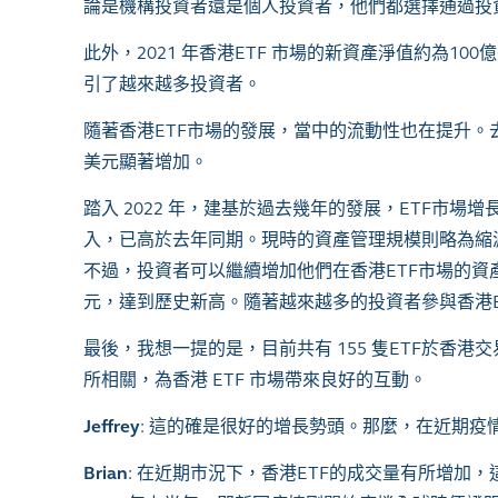
論是機構投資者還是個人投資者，他們都選擇通過投
此外，
2021
年香港
ETF
市場的新資產淨值約為
100
億
引了越來越多投資者。
隨著香港
ETF
市場的發展，當中的流動性也在提升。
美元顯著增加。
踏入
2022
年，建基於過去幾年的發展，
ETF
市場增
入，已高於去年同期。現時的資產管理規模則略為縮
不過，投資者可以繼續增加他們在香港
ETF
市場的資
元，達到歷史新高。隨著越來越多的投資者參與香港
最後，我想一提的是，目前共有
155
隻
ETF
於香港交
所相關，為香港
ETF
市場帶來良好的互動。
Jeffrey
:
這的確是很好的增長勢頭。那麼，在近期疫
Brian
:
在近期市況下，香港
ETF
的成交量有所增加，