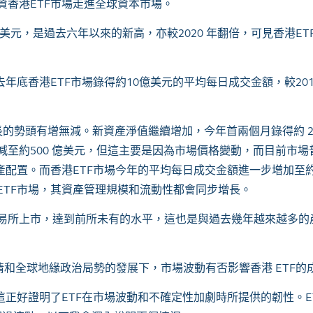
資香港
ETF
市場走進全球資本市場。
美元，是過去六年以來的新高，亦較
2020
年翻倍，可見香港
ET
去年底香港
ETF
市場錄得約
10
億美元的平均每日成交金額，較
20
長的勢頭有增無減。新資產淨值繼續增加，今年首兩個月錄得約
減至約
500
億美元，但這主要是因為市場價格變動，而目前市場
產配置。而香港
ETF
市場今年的平均每日成交金額進一步增加至
ETF
市場，其資產管理規模和流動性都會同步增長。
易所上市，達到前所未有的水平，這也是與過去幾年越來越多的
情和全球地緣政治局勢的發展下，市場波動有否影響香港
ETF
的
這正好證明了
ETF
在市場波動和不確定性加劇時所提供的韌性。
E