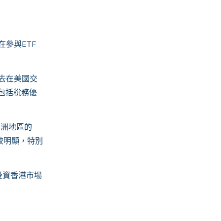
。
在參與
ETF
去在美國交
包括稅務優
亞洲地區的
較明顯，特別
投資香港市場