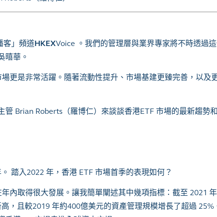
播客」頻道
HKEX
Voice
。我們的管理層與業界專家將不時透過這
吳暿華。
市場更是非常活躍。隨著流動性提升、市場基建更臻完善，以及
主管
Brian Roberts
（羅博仁）來談談香港
ETF
市場的最新趨勢
。 踏入
2022
年，香港
ETF
市場首季的表現如何？
在年內取得很大發展。讓我簡單闡述其中幾項指標：截至
2021
年
新高，且較
2019
年約
400
億美元的資產管理規模增長了超過
25%