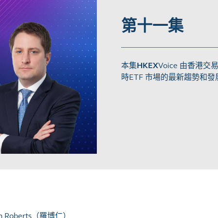
第十一集
本集
HKEX
Voice 由香
時ETF 市場的最新趨勢和
n Roberts
（羅博仁）