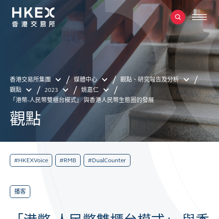
香港交易所集團
媒體中心
觀點、研究報告及分析
觀點
2023
姚嘉仁
「港幣-人民幣雙櫃台模式」 與香港人民幣生態圈的發展
觀點
#HKEXVoice
#RMB
#DualCounter
播客