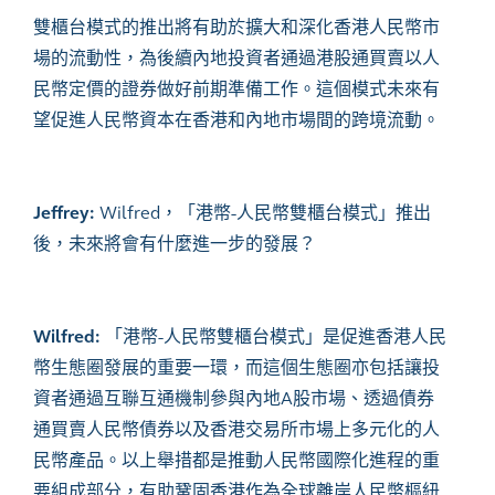
雙櫃台模式的推出將有助於擴大和深化香港人民幣市
場的流動性，為後續內地投資者通過港股通買賣以人
民幣定價的證券做好前期準備工作。這個模式未來有
望促進人民幣資本在香港和內地市場間的跨境流動。
Jeffrey:
Wilfred
，「港幣
-
人民幣雙櫃台模式」推出
後，未來將會有什麼進一步的發展？
Wilfred:
「港幣
-
人民幣雙櫃台模式」是促進香港人民
幣生態圈發展的重要一環，而這個生態圈亦包括
讓
投
資者
通
過
互聯互通
機制
參與內地
A
股市場、透過債券
通買賣人民幣債券
以及香港交易所市場上多元化的人
民幣產品。以上舉措都是推動人民幣國際化進程的重
要組成部分，有助鞏固香港作為全球離岸人民幣樞紐