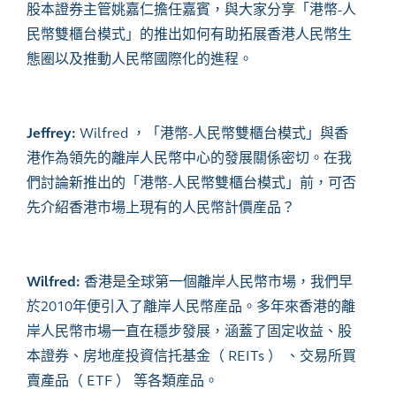
股本證券主管姚嘉仁擔任嘉賓，與大家分享「港幣-人
民幣雙櫃台模式」的推出如何有助拓展香港人民幣生
態圈以及推動人民幣國際化的進程。
Jeffrey:
Wilfred
，「港幣
-
人民幣雙櫃台模式」與香
港作為領先的離岸人民幣中心的發展關係密切。在我
們討論新推出的「港幣
-
人民幣雙櫃台模式」前，可否
先
介紹香港市場上
現有
的人民幣計價産品？
Wilfred:
香港是全球第一個離岸人民幣市場，我們早
於
2010
年便引入了離岸人民幣産品。多年來香港
的
離
岸人民幣市場一直在穩步發展，涵蓋了固定收益、股
本證券、房地産投資信托基金
（
REITs
）
、交易所買
賣產品
（
ETF
）
等各類産品。