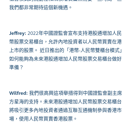
我們都
非常期待這個
新機遇。
Jeffrey:
2022
年中國證監會宣
布
支持
港股通增加人民
幣股票交易櫃
台
，
允許內地投資者以人民幣買賣在港
上市的股票。
近日推出的「港幣
-
人民幣雙櫃台模式」
如何能
夠
為未來
港股通增加人民幣股票交易櫃
台
做好
準備？
Wilfred:
我們很高興這項舉措得到中國證監會副主席
方星海的支持。未來
港股通增加人民幣股票交易櫃
台
將吸引更多內地投資者
通
過互聯互通機制參與香港市
場，使用人民幣買賣香港股票。