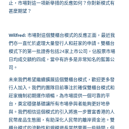
止，市場對這一項新舉措的反應如何？你對新模式有
甚
麼期望？
Wilfred:
市場對
這個
雙櫃台模式
的反應正面，最近我
們亦一直忙於處理大量發行人和莊家的申請。
雙櫃台
模式
下的第一批
證券
包括
24
家上市公司，佔股票市場
日均成交額約四成，當中有許多是非常知名的藍籌公
司。
未來我們希望繼續擴展這個
雙櫃台
模式，歡迎更多發
行人加入。我們的團隊目前專注於確保雙
櫃台
模式和
莊家機制初期運作順暢，為市場提供一個可靠的平
台，奠定
穩健
基礎讓所有市場參與者能夠更好地參
與。我們相信這個模式的引入將進一步豐富香港的人
民幣産品生態圈，有助深化人民幣的離岸資金池。
雙
櫃台模式
的流動性和規模增長
當然
需
要一些
時
間
，但