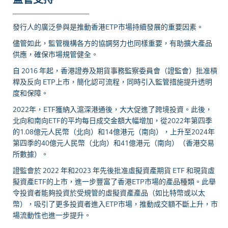
發行人的廣泛參與是推動香港ETP市場持續發展的重要因素。
儘管如此，監管機構各方的協調努力也同樣重要，有助擴大產品
供應，確保市場規管健全。
自 2016 年起，香港證券及期貨事務監察委員會（證監會）批准槓
桿及反向 ETP上市，簡化認可流程，同時引入監管措施提升透明
度和保障。
2022年，ETF獲納入滬深港通後，大大促進了跨境投資。此後，
北向和南向ETF的平均每日成交金額大幅增加，從2022年第四季
的1.08億元人民幣（北向）和14億港元（南向），上升至2024年
第四季的40億元人民幣（北向）和41億港元（南向）（香港交易
所數據）。
證監會於 2022 年和2023 年先後批准虛擬資產期貨 ETF 和現貨虛
擬資產ETF的上市，進一步豐富了香港ETP市場的產品種類。此舉
令投資者能夠投資於受規管的虛擬資產產品（如比特幣或以太
幣），吸引了更多投資者進入ETP市場，推動成交額不斷上升，市
場流動性也進一步提升。