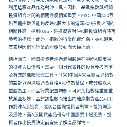
利用這種產品作為對沖工具。因此，基準指數與相關
投資組合之間的相關性便相當重要。MSCI中國A50互
聯互通指數與能夠反映A股大市的滬深300指數之間的
相關性高，達到0.96，是投資者對沖A股投資組合時可
參考的指標。此外，指數的行業配置均衡，亦能避免
其表現因個別行業的短期波動而大幅上落。
總括而言，國際投資者通過滬深股通在中國
A
股市場
的投資與日俱增，需要一個具代表性的投資參考基準
及有效的風險管理工具。
MSCI
中國
A50
互聯互通指數
的設計以滬深股通合資格
A
股作為基礎，成分股以大
型股為主，而且行業配置均衡，可避免指數權重側重
於某些板塊。基於該指數而推出的離岸期貨產品可用
作對沖
A
股投資，或切合國際投資者所需。投資均涉
及風險，而
A
股期貨產品帶有中國股票市場風險，投
資者作出投資決定前宜先了解產品詳情。