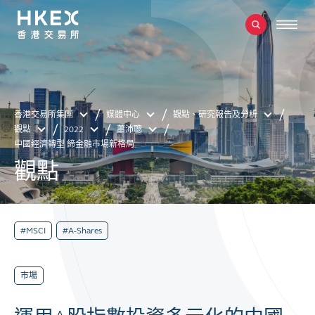
香港交易所集團
媒體中心
觀點、研究報告及分析
觀點
2022
蕭沛聰
中國經濟轉型 締金融市場新格局
觀點
#MSCI
#A-Shares
市場