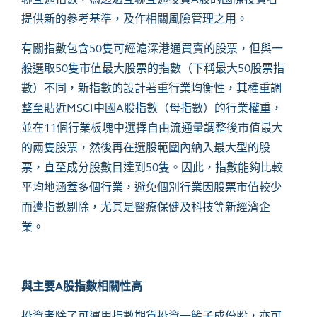
提供新的參考基準，及作相關風險管理之用。
有關指數包含50隻可經滬深港通買賣的股票，但與一
般選取50隻市值最大股票的指數（下稱最大50股票指
數）不同，新指數的設計著重行業均衡性，其權重調
整至貼近MSCI中國A股指數（母指數）的行業權重，
並在11個行業板塊中選擇自由流通量調整後市值最大
的兩隻股票，然後再在選股範圍內納入最大型的股
票，直至成分股數目達到50隻。因此，指數能夠比較
平均地涵蓋多個行業，避免個別行業因股票市值較少
而遭指數剔除，尤其是醫療保健及科技等新經濟企
業。
與主要
A
股指數相關性高
投資者除了可運用指數期貨投資一籃子成份股，亦可