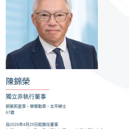
陳錦榮
獨立非執行董事
銅紫荊星章、榮譽勳章、太平紳士
67歲
自2026年4月29日起擔任董事