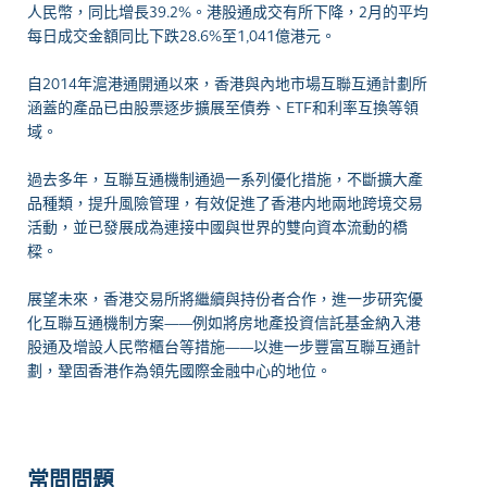
人民幣，同比增長39.2%。港股通成交有所下降，2月的平均
每日成交金額同比下跌28.6%至1,041億港元。
自2014年滬港通開通以來，香港與內地市場互聯互通計劃所
涵蓋的產品已由股票逐步擴展至債券、ETF和利率互換等領
域。
過去多年，互聯互通機制通過一系列優化措施，不斷擴大產
品種類，提升風險管理，有效促進了香港内地兩地跨境交易
活動，並已發展成為連接中國與世界的雙向資本流動的橋
樑。
展望未來，香港交易所將繼續與持份者合作，進一步研究優
化互聯互通機制方案——例如將房地產投資信託基金納入港
股通及增設人民幣櫃台等措施——以進一步豐富互聯互通計
劃，鞏固香港作為領先國際金融中心的地位。
常問問題