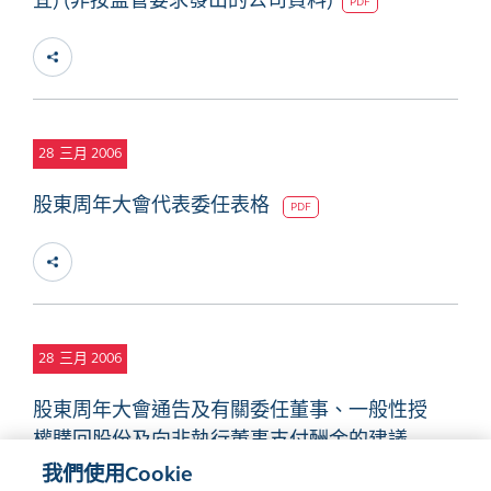
宜) (非按監管要求發出的公司資料)
PDF
28
三月 2006
股東周年大會代表委任表格
PDF
28
三月 2006
股東周年大會通告及有關委任董事、一般性授
權購回股份及向非執行董事支付酬金的建議
我們使用Cookie
PDF