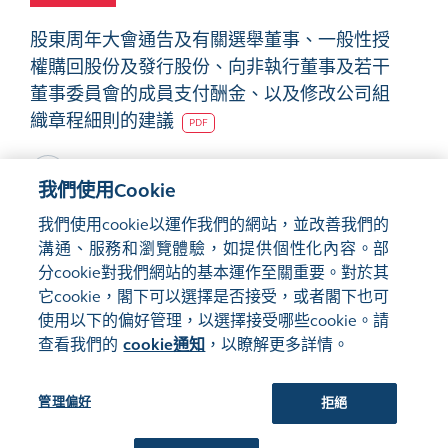
股東周年大會通告及有關選舉董事、一般性授
權購回股份及發行股份、向非執行董事及若干
董事委員會的成員支付酬金、以及修改公司組
織章程細則的建議
PDF
我們使用Cookie
我們使用cookie以運作我們的網站，並改善我們的
溝通、服務和瀏覽體驗，如提供個性化內容。部
分cookie對我們網站的基本運作至關重要。對於其
網站地圖
使用條款
它cookie，閣下可以選擇是否接受，或者閣下也可
隱私聲明
cookie通知
使用以下的偏好管理，以選擇接受哪些cookie。請
查看我們的
cookie通知
，以瞭解更多詳情。
關注我們:
管理偏好
拒絕
©2016-26 香港交易及結算所有限公司版權所有，翻印必究