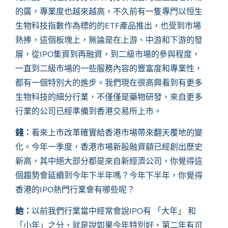
的廣，專業度也越來越高，
不久前
有一隻專門以恒生
生物科技指數作為標的的
ETF產品推出，也受到市場
熱捧，這個板塊上，無論是在上游、中游和下游的發
展，從IPO集資到再融資，到二級市場的參與程度，
一直到二級市場的一些服務內容的豐富度和專業性，
都有一個特別大的進步。我們現在很高興看到有更多
生物科技的細分行業，不僅僅是藥物研發，來自更多
行業的公司已經準備到香港交易所上市。
錢：
看來上市改革確實給香港市場帶來翻天覆地的變
化。今年一季度，香港市場新股融資額已經創出歷史
新高，其中絕大部分都是來自新經濟公司，你覺得這
個趨勢會延續到今年下半年嗎？今年下半年，你覺得
香港的
IPO熱門行業會有哪些呢？
鮑：
以前我們行業當中經常會說
IPO有 「大年」 和
「小年」之分，就是說如果今年特別好，第二年有可