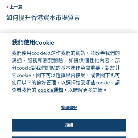
<
上一篇
如何提升香港資本市場質素
下一篇
>
我們使用Cookie
《香港交易所與生物科技》2021年2月 - 新冠
我們使用cookie以運作我們的網站，並改善我們的
疫情下智慧醫療的崛起
溝通、服務和瀏覽體驗，如提供個性化內容。部
分cookie對我們網站的基本運作至關重要。對於其
它cookie，閣下可以選擇是否接受，或者閣下也可
使用以下的偏好管理，以選擇接受哪些cookie。請
查看我們的
cookie通知
，以瞭解更多詳情。
管理偏好
網站地圖
使用條款
隱私聲明
cookie通知
管理偏好
關注我們:
拒絕