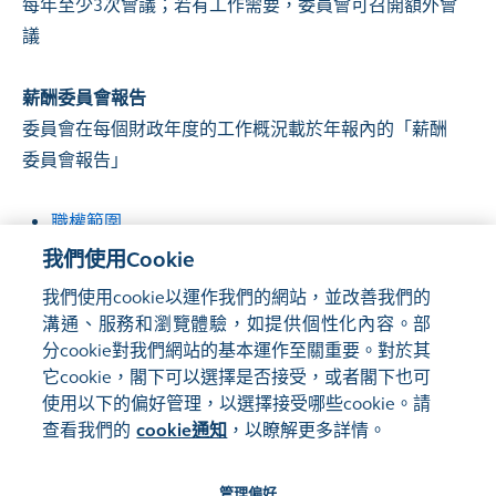
每年至少3次會議；若有工作需要，委員會可召開額外會
議
薪酬委員會報告
委員會在每個財政年度的工作概況載於年報內的「薪酬
委員會報告」
職權範圍
成員名單
我們使用Cookie
會議的出席紀錄
我們使用cookie以運作我們的網站，並改善我們的
薪酬委員會報告
溝通、服務和瀏覽體驗，如提供個性化內容。部
分cookie對我們網站的基本運作至關重要。對於其
它cookie，閣下可以選擇是否接受，或者閣下也可
使用以下的偏好管理，以選擇接受哪些cookie。請
網站地圖
使用條款
查看我們的
cookie通知
，以瞭解更多詳情。
隱私聲明
cookie通知
管理偏好