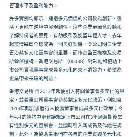
管理水平及盈利能力。
許多實例均顯示，擁抱多元價值的公司較為創新、靈
活，更能在逆境中展現韌性。這些企業更願意聆聽和
了解持份者的意見，有助吸引及挽留年輕人才。去年
起疫情肆虐全球成為一個良好契機，令公司明白企業
管治與多元化董事會的重要。而作為監管機構及交易
所營運機構，香港交易所 （00388）對鼓勵和協助上
市公司實現董事會成員多元化向來不遺餘力，希望為
企業帶來長遠的利益。
香港交易所 自2013年起便引入有關董事會多元化的規
定，並着重公司董事會參與制定多元化政策，例如自
2019
年起要求發行人披露董事會成員多元化政策；今
年
4
月的諮詢中更建議規定上市公司在
3
年過渡期後需
有性別多元的董事會，並適時引入新成員及作繼任規
劃。此外，為協助董事們在各自的企業實踐多元化和