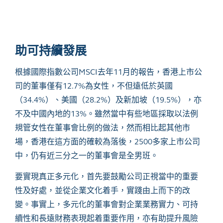
助可持續發展
根據國際指數公司
MSCI
去年
11
月的報告，香港上市公
司的董事僅有
12.7%
為女性，不但遠低於英國
（
34.4%
）、美國（
28.2%
）及新加坡（
19.5%
），亦
不及中國內地的
13%
。雖然當中有些地區採取以法例
規管女性在董事會比例的做法，然而相比起其他市
場，香港在這方面的確較為落後，
2500
多家上市公司
中，仍有近三分之一的董事會是全男班。
要實現真正多元化，首先要鼓勵公司正視當中的重要
性及好處，並從企業文化着手，實踐由上而下的改
變。事實上，多元化的董事會對企業業務實力、可持
續性和長遠財務表現起着重要作用，亦有助提升風險