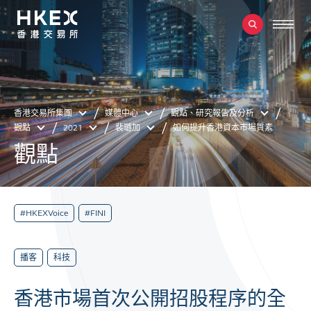
香港交易所集團
媒體中心
觀點、研究報告及分析
觀點
2021
裴璐加
如何提升香港資本市場質素
觀點
#HKEXVoice
#FINI
播客
科技
香港市場首次公開招股程序的全