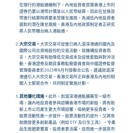
在現行的港股通機制下，內地投資者買賣香港上市的
證券仍要以港幣計價並以人民幣結算，因此在兌換貨
幣進行結算時將要承受匯兌風險。為減低內地投資者
面對的潛在匯兌風險，香港及內地政策制定者正研究
將人民幣櫃台納入港股通。
大宗交易。
大宗交易可促進已納入滬深港通的國內及
國際公司合資格股份的交易活動。就機構投資者而
言，大宗交易有助降低交易成本及促進套戥與對沖活
動。香港證券及期貨事務監察委員會與中國證券監督
管理委員會於2023年8月刊發聯合公告，建議就滬深
港通引入大宗交易。香港交易所正與香港及內地的相
關人士緊密合作，共同制定實施計劃。
其他優化措施。
此外，如滬深港通能擴展至一級市
場，讓內地投資者參與認購香港市場的新股，將有助
新上市公司產生更大市場迴響，吸納更多投資者，令
股票流動性進一步提升。股票流動性的提升，又將有
助開發更多創新產品（例如 ETF 及衍生工具），令產
品生態圈更豐富，投資者更活躍，從而進一步提高市