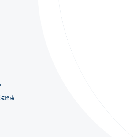
。
/法國東