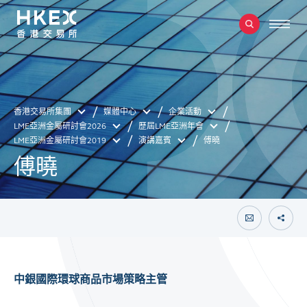
香港交易所集團
媒體中心
企業活動
LME亞洲金屬研討會2026
歷屆LME亞洲年會
LME亞洲金屬研討會2019
演講嘉賓
傅曉
傅曉
中銀國際環球商品市場策略主管