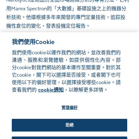
用Marex Spectron的「大數據」基礎設施之上的機器分
析技術。他還根據多年來開發的專門定量技術，追踪投
機性倉位的變化，發表投機定位報告。
我們使用Cookie
作為特許金融分析師(CFA)，沃爾夫博士擁有開普敦大學
博士學位，並在牛津大學獲得哲學、政治學及經濟學
我們使用cookie以運作我們的網站，並改善我們的
溝通、服務和瀏覽體驗，如提供個性化內容。部
(PPE)學士學位。
分cookie對我們網站的基本運作至關重要。對於其
它cookie，閣下可以選擇是否接受，或者閣下也可
使用以下的偏好管理，以選擇接受哪些cookie。請
網站地圖
使用條款
查看我們的
cookie通知
，以瞭解更多詳情。
隱私聲明
cookie通知
管理偏好
關注我們:
拒絕
©2016-26 香港交易及結算所有限公司版權所有，翻印必究